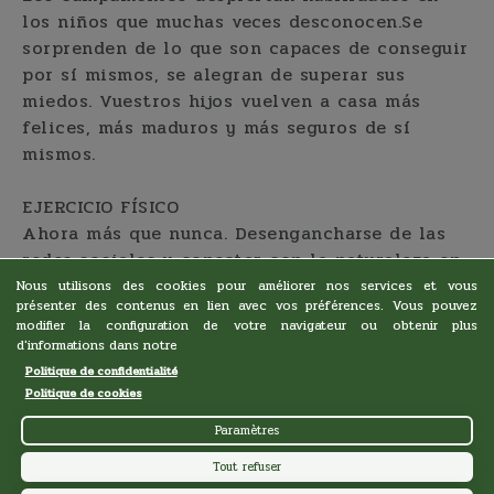
los niños que muchas veces desconocen.Se
sorprenden de lo que son capaces de conseguir
por sí mismos, se alegran de superar sus
miedos. Vuestros hijos vuelven a casa más
felices, más maduros y más seguros de sí
mismos.
EJERCICIO FÍSICO
Ahora más que nunca. Desengancharse de las
redes sociales y conectar con la naturaleza en
directo. No hay mejor medicina.
Nous utilisons des cookies pour améliorer nos services et vous
présenter des contenus en lien avec vos préférences. Vous pouvez
modifier la configuration de votre navigateur ou obtenir plus
d'informations dans notre
Politique de confidentialité
Politique de cookies
Paramètres
Tout refuser